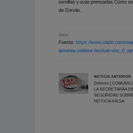
semillas y uvas prensadas.Cómo será
de Ereván.
Autor:
Fuente:
https://www.clarin.com/vi
armenia-celebra-festival-vino_0_
NOTICIA ANTERIOR
Dolores | COMUNI
LA SECRETARÃA D
SEGURIDAD SOBR
NOTICIA FALSA