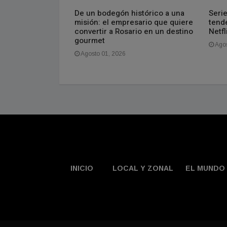
erinto vs. UEFA
De un bodegón histórico a una
Serie
misión: el empresario que quiere
tend
convertir a Rosario en un destino
Netf
gourmet
Agos
Agosto 01, 2026
INICIO
LOCAL Y ZONAL
EL MUNDO